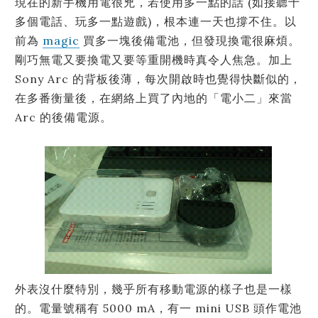
現在的新手機用電很兇，若使用多一點的話 (如接聽十
多個電話、玩多一點遊戲)，根本連一天也撐不住。以
前為
magic
買多一塊後備電池，但發現換電很麻煩。
剛巧無電又要換電又要等重開機時真令人焦急。加上
Sony Arc 的背板後薄，每次開啟時也覺得快斷似的，
在多番衡量後，在網絡上買了內地的「電小二」來當
Arc 的後備電源。
外表沒什麼特別，幾乎所有移動電源的樣子也是一樣
的。電量號稱有 5000 mA，有一 mini USB 頭作電池