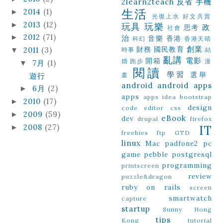
2learn2teach
反省
手機
生活
2014
(1)
►
光復上水
好文共賞
2013
(12)
►
玩具
玩樂
政
思考
社會
2012
(71)
►
治
音樂
香港
科幻
香港天晴
創業
財務
國民教育
2011
(3)
▼
時事
結
亂講
電影
開箱
婚
跑步
漫
7月
(1)
▼
閱讀
學習
選舉
遊行
畫
android
android apps
6月
(2)
►
apps
apps idea
bootstrap
2010
(17)
►
design
code editor
css
2009
(59)
►
eBook
dev
drupal
firefox
2008
(27)
►
IT
freebies
ftp
GTD
linux
Mac
padfone2
pc
game
pebble
postgresql
programming
printscreen
review
puzzle&dragon
ruby on rails
screen
smartwatch
capture
startup
Sunny Hong
tips
Kong
tutorial