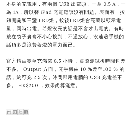
本身的充電用，有兩個 USB 出電頭，一為 0.5 A，一
為 1A，所以替 iPad 充電應該沒有問題。表面有一按
鈕開關和三盞 LED燈，按後LED燈會亮著以顯示電
量，同時出電。若燈沒亮的話是不會才出電的。有時
放在袋子裏會不小心按到，不過放心，沒連著手機的
話頂多是浪費著燈的電力而已。
官方稱由零至充滿需 8.5 小時 ，實際測試後時間也差
不多。 Output 方面，充手機由 10 %差至100 % 的
話，約可充 2.5 次，時間跟用電腦的 USB 充電差不
多。 HK$200 ，效果尚算滿意。