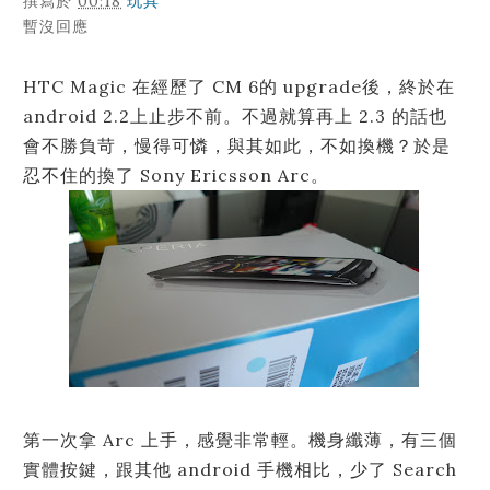
撰寫於
00:18
玩具
暫沒回應
HTC Magic 在經歷了 CM 6的 upgrade後，終於在
android 2.2上止步不前。不過就算再上 2.3 的話也
會不勝負苛，慢得可憐，與其如此，不如換機？於是
忍不住的換了 Sony Ericsson Arc。
第一次拿 Arc 上手，感覺非常輕。機身纖薄，有三個
實體按鍵，跟其他 android 手機相比，少了 Search