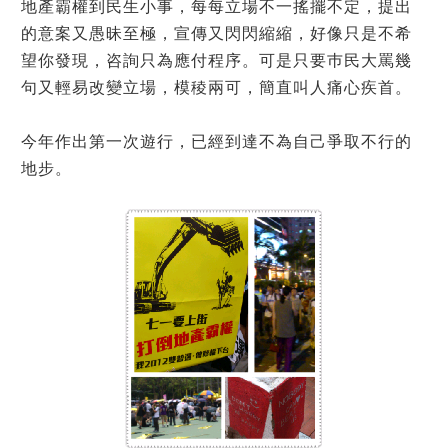
地產霸權到民生小事，每每立場不一搖擺不定，提出
的意案又愚昧至極，宣傳又閃閃縮縮，好像只是不希
望你發現，咨詢只為應付程序。可是只要巿民大罵幾
句又輕易改變立場，模稜兩可，簡直叫人痛心疾首。
今年作出第一次遊行，已經到達不為自己爭取不行的
地步。