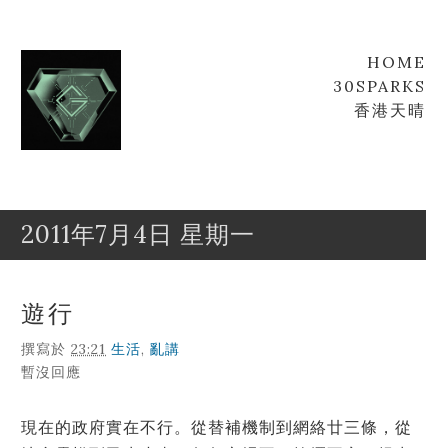
HOME
30SPARKS
香港天晴
2011年7月4日 星期一
Goofyz
Leung
遊行
撰寫於
23:21
生活
,
亂講
暫沒回應
現在的政府實在不行。從替補機制到網絡廿三條，從