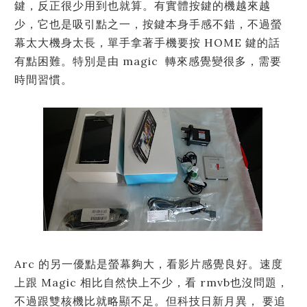
鍵，反正很少用到也就算。有實體按鍵的機越來越
少，它也是吸引點之一，按鍵本身手感不錯，不過螢
幕太大機身太長，單手拿著手機要按 HOME 鍵的話
有點困難。特別是由 magic 轉來感覺變很多，需要
時間習慣。
Arc 的另一優點是螢幕夠大，看影片感覺良好。速度
上跟 Magic 相比自然快上不少，看 rmvb也沒問題，
不過跟雙核機比就略顯不足。但科技日新月異， 要追