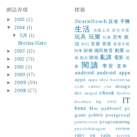
網誌存檔
標籤
2015
(2)
►
2learn2teach
反省
手機
生活
2014
(1)
▼
光復上水
好文共賞
5月
(1)
▼
玩具
玩樂
政
思考
社會
Steins;Gate
治
音樂
香港
科幻
香港天晴
創業
財務
國民教育
2013
(12)
►
時事
結
亂講
電影
開箱
婚
跑步
漫
2012
(71)
►
閱讀
學習
選舉
2011
(3)
畫
►
android
android apps
2010
(17)
►
apps
apps idea
bootstrap
2009
(59)
►
design
code editor
css
2008
(27)
►
eBook
dev
drupal
firefox
IT
freebies
ftp
GTD
linux
Mac
padfone2
pc
game
pebble
postgresql
programming
printscreen
review
puzzle&dragon
ruby on rails
screen