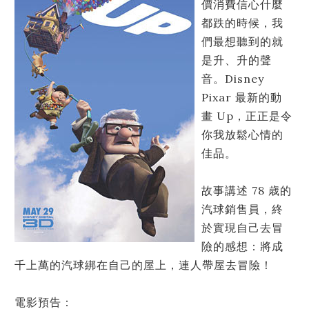
價消費信心什麼
都跌的時候，我
們最想聽到的就
是升、升的聲
音。Disney
Pixar 最新的動
畫 Up，正正是令
你我放鬆心情的
佳品。
故事講述 78 歳的
汽球銷售員，終
於實現自己去冒
險的感想：將成
千上萬的汽球綁在自己的屋上，連人帶屋去冒險！
電影預告：