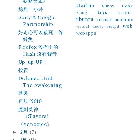
妖精雪風》
startup
Sunny Hong
熄燈一小時
tips
Kong
tutorial
Sony & Google
ubuntu
virtual machine
Partnership
web
virtual users
vsftpd
好奇心可以殺死一條
webapps
鯨魚
Firefox 沒有中的
flash 沒有聲音
Up, up UP !
投資
Defense Grid:
The Awakening
興趣
再見 N810
魔劍美神
《Slayers》
《Xenocide》
2月
(7)
►