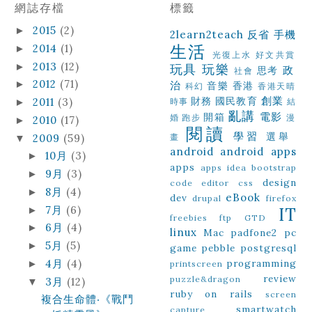
網誌存檔
標籤
2015
(2)
►
2learn2teach
反省
手機
生活
2014
(1)
►
光復上水
好文共賞
2013
(12)
►
玩具
玩樂
政
思考
社會
2012
(71)
►
治
音樂
香港
科幻
香港天晴
創業
財務
國民教育
2011
(3)
►
時事
結
亂講
電影
開箱
婚
跑步
漫
2010
(17)
►
閱讀
學習
選舉
2009
(59)
畫
▼
android
android apps
10月
(3)
►
apps
apps idea
bootstrap
9月
(3)
►
design
code editor
css
8月
(4)
►
eBook
dev
drupal
firefox
7月
(6)
►
IT
freebies
ftp
GTD
6月
(4)
►
linux
Mac
padfone2
pc
5月
(5)
►
game
pebble
postgresql
4月
(4)
programming
►
printscreen
review
puzzle&dragon
3月
(12)
▼
ruby on rails
screen
複合生命體‧《戰鬥
smartwatch
capture