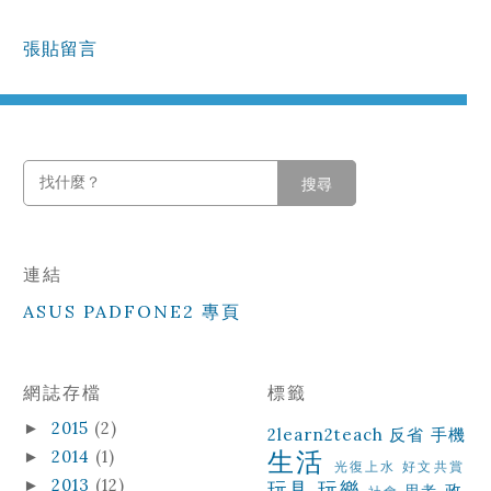
張貼留言
搜尋
連結
ASUS PADFONE2 專頁
網誌存檔
標籤
2015
(2)
►
2learn2teach
反省
手機
生活
2014
(1)
►
光復上水
好文共賞
2013
(12)
►
玩具
玩樂
政