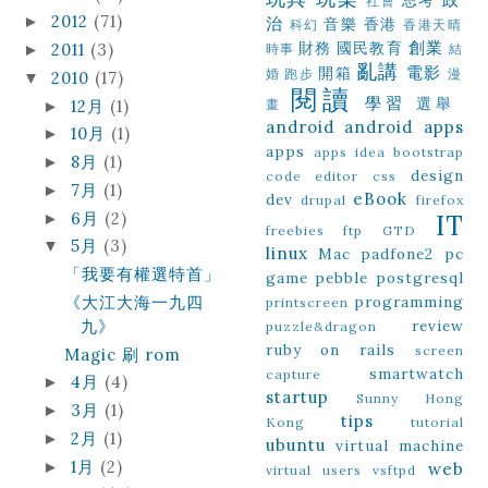
思考
社會
2012
(71)
►
治
音樂
香港
科幻
香港天晴
創業
財務
國民教育
2011
(3)
►
時事
結
亂講
電影
開箱
婚
跑步
漫
2010
(17)
▼
閱讀
學習
選舉
12月
(1)
畫
►
android
android apps
10月
(1)
►
apps
apps idea
bootstrap
8月
(1)
►
design
code editor
css
7月
(1)
►
eBook
dev
drupal
firefox
6月
(2)
►
IT
freebies
ftp
GTD
5月
(3)
▼
linux
Mac
padfone2
pc
「我要有權選特首」
game
pebble
postgresql
《大江大海一九四
programming
printscreen
九》
review
puzzle&dragon
ruby on rails
screen
Magic 刷 rom
smartwatch
capture
4月
(4)
►
startup
Sunny Hong
3月
(1)
►
tips
Kong
tutorial
2月
(1)
►
ubuntu
virtual machine
1月
(2)
►
web
virtual users
vsftpd