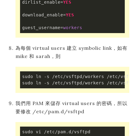
dirlist_enable=
YES
download_enable=
YES
guest_username=
workers
為每個 virtual users 建立 symbolic link，如有
mike 和 sarah，則
sudo ln -s /etc/vsftpd/workers /etc/vsftpd
sudo ln -s /etc/vsftpd/workers /etc/vsftp
我們用 PAM 來儲存 virtual users 的密碼，所以
要修改 /etc/pam.d/vsftpd
sudo vi /etc/pam.d/vsftpd