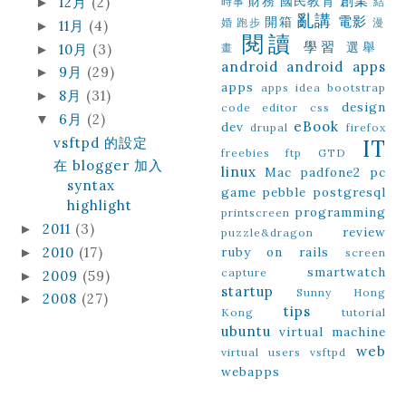
創業
財務
國民教育
12月
(2)
►
時事
結
亂講
電影
開箱
婚
跑步
漫
11月
(4)
►
閱讀
學習
選舉
10月
(3)
畫
►
android
android apps
9月
(29)
►
apps
apps idea
bootstrap
8月
(31)
►
design
code editor
css
6月
(2)
▼
eBook
dev
drupal
firefox
vsftpd 的設定
IT
freebies
ftp
GTD
在 blogger 加入
linux
Mac
padfone2
pc
syntax
game
pebble
postgresql
highlight
programming
printscreen
2011
(3)
►
review
puzzle&dragon
2010
(17)
ruby on rails
►
screen
smartwatch
capture
2009
(59)
►
startup
Sunny Hong
2008
(27)
►
tips
Kong
tutorial
ubuntu
virtual machine
web
virtual users
vsftpd
webapps