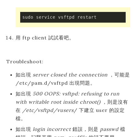
sudo service vsftpd restart
用 ftp client 試試看吧。
Troubleshoot:
如出現
server closed the connection
，可能是
/etc/pam.d/vsftpd 出現問題。
如出現
500 OOPS: vsftpd: refusing to run
with writable root inside chroot()
，則是沒有
在
/etc/vsftpd/vusers
/ 下建立 user 的設定
檔。
如出現
login incorrect
錯誤，則是
passwd
檔