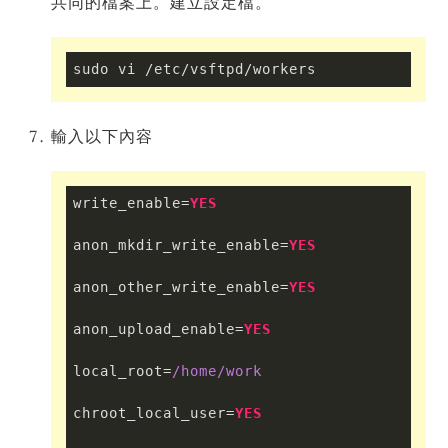
共同的檔案上。建立設定檔。
sudo vi /etc/vsftpd/workers
輸入以下內容
write_enable=
YES
anon_mkdir_write_enable=
YES
anon_other_write_enable=
YES
anon_upload_enable=
YES
local_root=
/home/work
chroot_local_user=
YES