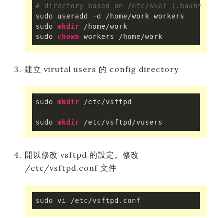
# directory based on /etc/skel (.bash* an
sudo useradd -d /home/work workers

sudo 
mkdir
 /home/work

sudo 
chown
 workers /home/work
建立 virutal users 的 config directory
sudo 
mkdir
 /etc/vsftpd

sudo 
mkdir
 /etc/vsftpd/vusers
開以修改 vsftpd 的設定。修改
/etc/vsftpd.conf 文件
sudo vi /etc/vsftpd.conf