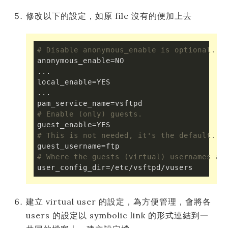
修改以下的設定，如原 file 沒有的便加上去
# Disable anonymous_enable is optional.
anonymous_enable=NO

...

local_enable=YES

...

# Enable (only) guests.
# This is not needed, it's the default. J
# Where the guests (virtual) usernames ar
建立 virtual user 的設定，為方便管理，會將各
users 的設定以 symbolic link 的形式連結到一