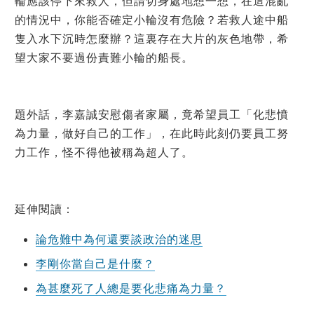
輪應該停下來救人，但請切身處地想一想，在這混亂
的情況中，你能否確定小輪沒有危險？若救人途中船
隻入水下沉時怎麼辦？這裏存在大片的灰色地帶，希
望大家不要過份責難小輪的船長。
題外話，李嘉誠安慰傷者家屬，竟希望員工「化悲憤
為力量，做好自己的工作」，在此時此刻仍要員工努
力工作，怪不得他被稱為超人了。
延伸閱讀：
論危難中為何還要談政治的迷思
李剛你當自己是什麼？
為甚麼死了人總是要化悲痛為力量？