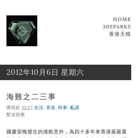
HOME
30SPARKS
香港天晴
2012年10月6日 星期六
Goofyz
Leung
海難之二三事
撰寫於
12:27
生活
,
香港
,
時事
,
亂講
暫沒回應
國慶當晚發生的撞船意外，為四十多年來香港最嚴重