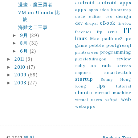
android
android apps
漫畫：魔王勇者
apps
apps idea
bootstrap
VM on Ubuntu 比
design
code editor
css
較
eBook
dev
drupal
firefox
海難之二三事
IT
freebies
ftp
GTD
9月
(29)
►
linux
Mac
padfone2
pc
8月
(31)
►
game
pebble
postgresql
6月
(2)
►
programming
printscreen
2011
(3)
review
►
puzzle&dragon
ruby on rails
screen
2010
(17)
►
smartwatch
capture
2009
(59)
►
startup
Sunny Hong
2008
(27)
►
tips
Kong
tutorial
ubuntu
virtual machine
web
virtual users
vsftpd
webapps
© 2012
糕‧點
Back to Top