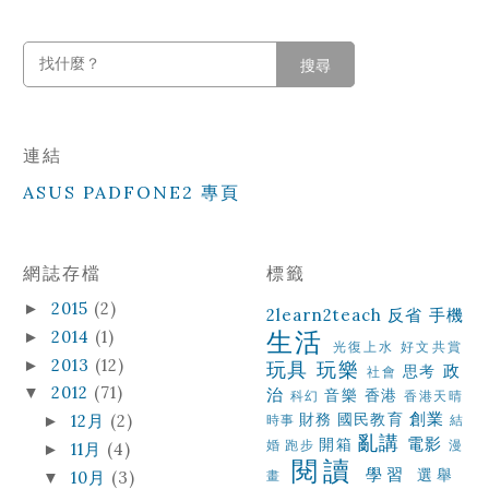
搜尋
連結
ASUS PADFONE2 專頁
網誌存檔
標籤
2015
(2)
►
2learn2teach
反省
手機
生活
2014
(1)
►
光復上水
好文共賞
2013
(12)
►
玩具
玩樂
政
思考
社會
2012
(71)
▼
治
音樂
香港
科幻
香港天晴
創業
財務
國民教育
12月
(2)
►
時事
結
亂講
電影
開箱
婚
跑步
漫
11月
(4)
►
閱讀
學習
選舉
10月
(3)
畫
▼