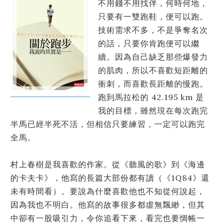
不用錢不用找伴，何時何地，
只要有一雙跑鞋，便可以跑。
技術需求不多，不是爭奪名次
的話，只要你肯跑便可以繼
續。因為自己缺乏那些爆發力
的肌肉，所以不喜歡短距離的
衝刺，而喜歡長距離的慢跑。
跑到馬拉松的 42.195 km 是
我的目標，雖然現在每次跑完
半馬已經半死不活，但相信只要練習，一定可以跑完
全馬。
村上春樹是我喜歡的作家。從《聽風的歌》到《海邊
的卡夫卡》，他寫的長篇大部份都有讀（《1Q84》還
未有時間看）。要說為什麼喜歡他也不知從何說起，
因為我也不明白。他寫的故事很多都虛無飄緲，但其
中卻有一股吸引力，令你追看下來，看完也要惆帳一