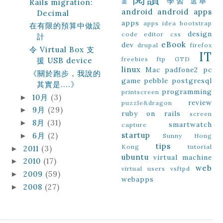
學習
選舉
Rails migration:
畫
android
android apps
Decimal
apps
apps idea
bootstrap
在有限的預算中做設
design
code editor
css
計
eBook
dev
drupal
firefox
令 Virtual Box 支
IT
freebies
ftp
GTD
援 USB device
linux
Mac
padfone2
pc
《關於跑步，我說的
game
pebble
postgresql
其實是....》
programming
printscreen
10月
(3)
►
review
puzzle&dragon
9月
(29)
►
ruby on rails
screen
8月
(31)
►
smartwatch
capture
startup
6月
(2)
►
Sunny Hong
tips
Kong
tutorial
2011
(3)
►
ubuntu
virtual machine
2010
(17)
►
web
virtual users
vsftpd
2009
(59)
►
webapps
2008
(27)
►