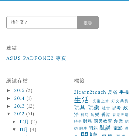
搜尋
連結
ASUS PADFONE2 專頁
網誌存檔
標籤
2015
(2)
►
2learn2teach
反省
手機
生活
2014
(1)
►
光復上水
好文共賞
2013
(12)
►
玩具
玩樂
政
思考
社會
2012
(71)
▼
治
音樂
香港
科幻
香港天晴
創業
財務
國民教育
12月
(2)
►
時事
結
亂講
電影
開箱
婚
跑步
漫
11月
(4)
▼
閱讀