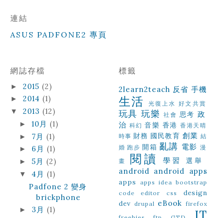
連結
ASUS PADFONE2 專頁
網誌存檔
標籤
2015
(2)
►
2learn2teach
反省
手機
生活
2014
(1)
►
光復上水
好文共賞
2013
(12)
▼
玩具
玩樂
政
思考
社會
10月
(1)
►
治
音樂
香港
科幻
香港天晴
創業
財務
國民教育
7月
(1)
►
時事
結
亂講
電影
開箱
婚
跑步
漫
6月
(1)
►
閱讀
學習
選舉
5月
(2)
畫
►
android
android apps
4月
(1)
▼
apps
apps idea
bootstrap
Padfone 2 變身
design
code editor
css
brickphone
eBook
dev
drupal
firefox
3月
(1)
►
IT
freebies
ftp
GTD