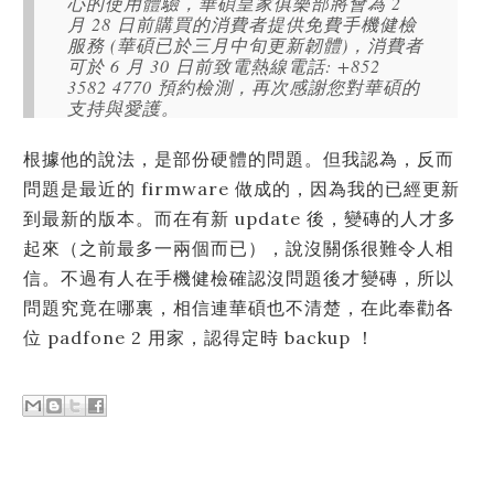
心的使用體驗，華碩皇家俱樂部將會為 2
月 28 日前購買的消費者提供免費手機健檢
服務 (華碩已於三月中旬更新韌體)，消費者
可於 6 月 30 日前致電熱線電話: +852
3582 4770 預約檢測，再次感謝您對華碩的
支持與愛護。
根據他的說法，是部份硬體的問題。但我認為，反而
問題是最近的 firmware 做成的，因為我的已經更新
到最新的版本。而在有新 update 後，變磚的人才多
起來（之前最多一兩個而已），說沒關係很難令人相
信。不過有人在手機健檢確認沒問題後才變磚，所以
問題究竟在哪裏，相信連華碩也不清楚，在此奉勸各
位 padfone 2 用家，認得定時 backup ！