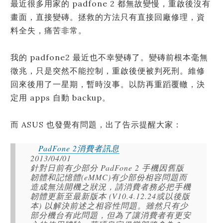
最近很多用家的 padfone 2 都無故變慢，重啟後沒有
畫面，直接變磚。拯救的方法只有直接回廠修理，資
料全失，痛苦非常。
我的 padfone2 最近也不幸變磚了。變磚前根本毫無
徵兆，只是突然不能控制，重啟後便被判死刑。維修
回來後用了一星期，暫時沒事。以防再重蹈覆轍，決
定用 apps 自動 backup。
而 ASUS 也發覺有問題，出了告示提醒大家：
PadFone 2消費者訊息
2013/04/01
針對日前有少部分 PadFone 2 手機因舊版
韌體和記憶體(eMMC)有少部份相容問題而
造成無法開機之狀況，請消費者務必把手機
韌體更新至最新版本 (V10.4.12.24或以後版
本) 以解決前述之相容性問題。雖然只有少
部分機台有此問題，但為了讓消費者有更安