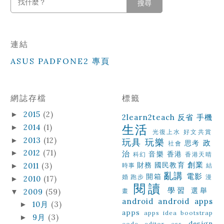
搜尋
連結
ASUS PADFONE2 專頁
網誌存檔
標籤
2015
(2)
►
2learn2teach
反省
手機
生活
2014
(1)
►
光復上水
好文共賞
2013
(12)
►
玩具
玩樂
政
思考
社會
2012
(71)
►
治
音樂
香港
科幻
香港天晴
創業
財務
國民教育
2011
(3)
►
時事
結
亂講
電影
開箱
婚
跑步
漫
2010
(17)
►
閱讀
學習
選舉
2009
(59)
畫
▼
android
android apps
10月
(3)
►
apps
apps idea
bootstrap
9月
(3)
►
design
code editor
css