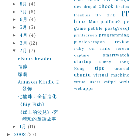
8月
(4)
►
eBook
dev
drupal
firefox
7月
(6)
►
IT
freebies
ftp
GTD
6月
(4)
►
linux
Mac
padfone2
pc
5月
(5)
►
game
pebble
postgresql
4月
(4)
programming
►
printscreen
review
puzzle&dragon
3月
(12)
►
ruby on rails
screen
2月
(7)
▼
smartwatch
capture
eBook Reader
startup
Sunny Hong
進修
tips
Kong
tutorial
矇矓
ubuntu
virtual machine
web
Amazon Kindle 2
virtual users
vsftpd
webapps
發佈
七龍珠：全新進化
《Big Fish》
《崖上的波兒》‧宮
崎駿的童話故事
1月
(11)
►
2008
(27)
►