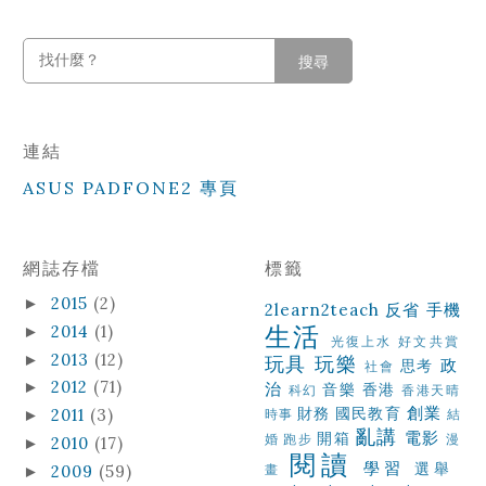
搜尋
連結
ASUS PADFONE2 專頁
網誌存檔
標籤
2015
(2)
►
2learn2teach
反省
手機
生活
2014
(1)
►
光復上水
好文共賞
2013
(12)
►
玩具
玩樂
政
思考
社會
2012
(71)
►
治
音樂
香港
科幻
香港天晴
創業
財務
國民教育
2011
(3)
►
時事
結
亂講
電影
開箱
婚
跑步
漫
2010
(17)
►
閱讀
學習
選舉
2009
(59)
畫
►