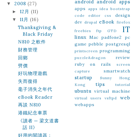
android
android apps
2008
(27)
▼
apps
apps idea
bootstrap
12月
(11)
►
design
code editor
css
11月
(16)
▼
eBook
dev
drupal
firefox
Thanksgiving &
IT
freebies
ftp
GTD
Black Friday
linux
Mac
padfone2
pc
N810 之軟件
game
pebble
postgresql
財務管理
programming
printscreen
回鄉
review
puzzle&dragon
ruby on rails
screen
劈價
smartwatch
capture
好玩物理遊戲
startup
Sunny Hong
失而復得
tips
Kong
tutorial
毫子消失之年代
ubuntu
virtual machine
eBook Reader
web
virtual users
vsftpd
webapps
再談 N810
港鐵紀念車票
《讀者 ─ 梁文道書
話 II》
好用的閱讀器：