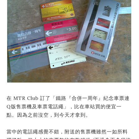
在 MTR Club 訂了「鐵路『合併一周年』紀念車票連
Q版售票機及車票電話繩」，比在車站買的便宜一
點。因為之前沒空，到今天才拿到。
當中的電話繩感覺不錯，附送的售票機雖然一如所料