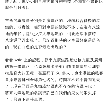
膠了點，但小小的車票飾物有夠精緻 (不過會不會很快
脫色則難說)。
主角的車票是分別是九廣鐵路的、地鐵和合併後的港
鐵的。老實說，糕飛對車票的認識不多，在沒有八達
通的年代，是很少搭火車地鐵的，到要經常乘搭時，
八達通已經出現了。只記得那時的火車票好像是藍色
的，現在白色的是否最近出現的？
看看 wiki 上的記載，原來九廣鐵路是連接九龍及廣州
的第一條鐵路，也原來鑿出筆架山隨道是當年亞洲規
模最龐大的工程，甚至死了 50 多人，也來港鐵的載客
量原來曾排列全球第七名的。時間在不知不覺間過去
了，現在已經是九鐵或地鐵也不存在的港鐵時代了，
將來九鐵地鐵的名詞或許已在我們的兒女間消失掉
了，只遺下這張車票。