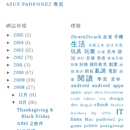
ASUS PADFONE2 專頁
網誌存檔
標籤
2015
(2)
►
2learn2teach
反省
手機
生活
2014
(1)
►
光復上水
好文共賞
2013
(12)
►
玩具
玩樂
政
思考
社會
2012
(71)
►
治
音樂
香港
科幻
香港天晴
創業
財務
國民教育
2011
(3)
►
時事
結
亂講
電影
開箱
婚
跑步
漫
2010
(17)
►
閱讀
學習
選舉
2009
(59)
畫
►
android
android apps
2008
(27)
▼
apps
apps idea
bootstrap
12月
(11)
►
design
code editor
css
11月
(16)
▼
eBook
dev
drupal
firefox
Thanksgiving &
IT
freebies
ftp
GTD
Black Friday
linux
Mac
padfone2
pc
N810 之軟件
game
pebble
postgresql