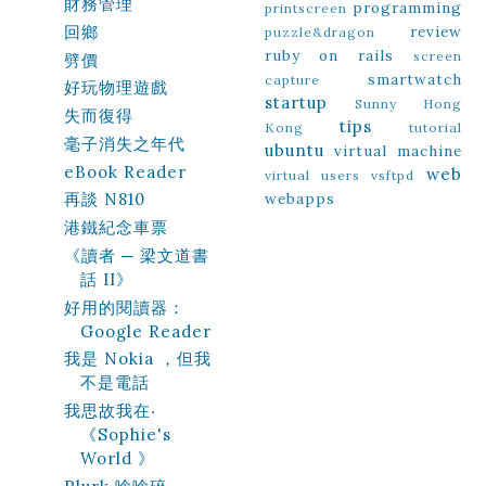
財務管理
programming
printscreen
回鄉
review
puzzle&dragon
ruby on rails
screen
劈價
smartwatch
capture
好玩物理遊戲
startup
Sunny Hong
失而復得
tips
Kong
tutorial
毫子消失之年代
ubuntu
virtual machine
eBook Reader
web
virtual users
vsftpd
webapps
再談 N810
港鐵紀念車票
《讀者 ─ 梁文道書
話 II》
好用的閱讀器：
Google Reader
我是 Nokia ，但我
不是電話
我思故我在‧
《Sophie's
World 》