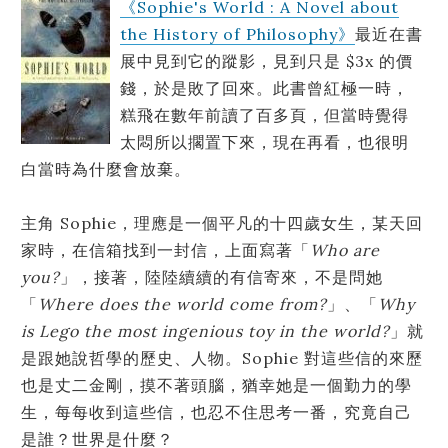
《Sophie's World : A Novel about
the History of Philosophy》
最近在書
展中見到它的蹤影，見到只是 $3x 的價
錢，於是敗了回來。此書曾紅極一時，
糕飛在數年前讀了百多頁，但當時覺得
太悶所以擱置下來，現在再看，也很明
白當時為什麼會放棄。
主角 Sophie，理應是一個平凡的十四歲女生，某天回
家時，在信箱找到一封信，上面寫著「
Who are
you?
」，接著，陸陸續續的有信寄來，不是問她
「
Where does the world come from?
」、「
Why
is Lego the most ingenious toy in the world?
」就
是跟她說哲學的歷史、人物。Sophie 對這些信的來歷
也是丈二金剛，摸不著頭腦，猶幸她是一個勤力的學
生，每每收到這些信，也忍不住思考一番，究竟自己
是誰？世界是什麼？