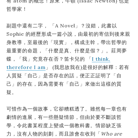
有 atom 的概念！原來，牛頓 (Issac Newton) 也是
哲學家！
副題中還有二字， 「A Novel」？沒錯，此書以
Sophie 的經歷形成一篇小說，由最初的寄信到後來親
身教導，至最後的「現實」，構成主幹，帶出哲學的
最重要的命題，「什麼是真、什麼是假？」。莊周夢
蝶，「我」究竟存在否？笛卡兒的 「
I think,
therefore I am
」 (我思故我在)是很好的解釋：若有
人質疑「自己」是否存在的話，便正正証明了「自
己」的存在，因為需要有「自己」來做出這樣的質
疑。
可惜作為一個故事，它卻糟糕透了。雖然每一章也有
劇情的進展，有一些懸疑情節，但由於要不斷談哲
學，令此書某程度上變成一個教科書。情節缺乏張
力，沒有人物的刻劃，而且誰會在收到「
Who are