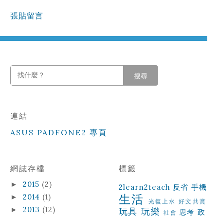
張貼留言
搜尋
連結
ASUS PADFONE2 專頁
網誌存檔
標籤
2015
(2)
►
2learn2teach
反省
手機
生活
2014
(1)
►
光復上水
好文共賞
2013
(12)
►
玩具
玩樂
政
思考
社會