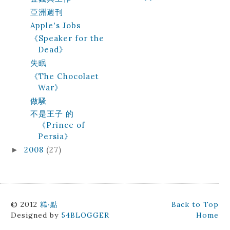
亞洲週刊
Apple's Jobs
《Speaker for the
Dead》
失眠
《The Chocolaet
War》
做騷
不是王子 的
《Prince of
Persia》
2008
(27)
►
© 2012
糕‧點
Back to Top
Designed by
54BLOGGER
Home