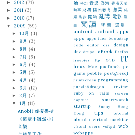
2012
(71)
►
治
音樂
香港
科幻
香港天晴
創業
財務
國民教育
2011
(3)
►
時事
結
亂講
電影
開箱
婚
跑步
漫
2010
(17)
►
閱讀
學習
選舉
2009
(59)
畫
▼
android
android apps
10月
(3)
►
apps
apps idea
bootstrap
9月
(3)
►
design
code editor
css
8月
(4)
►
eBook
dev
drupal
firefox
7月
(6)
►
IT
freebies
ftp
GTD
6月
(4)
►
linux
Mac
padfone2
pc
5月
(5)
►
game
pebble
postgresql
4月
(4)
programming
►
printscreen
review
puzzle&dragon
3月
(12)
►
ruby on rails
screen
2月
(7)
►
smartwatch
capture
1月
(11)
▼
startup
Sunny Hong
Anobii 虛擬書櫃
tips
Kong
tutorial
《這雙手雖然小》
ubuntu
virtual machine
web
音樂
virtual users
vsftpd
webapps
金錢與工作