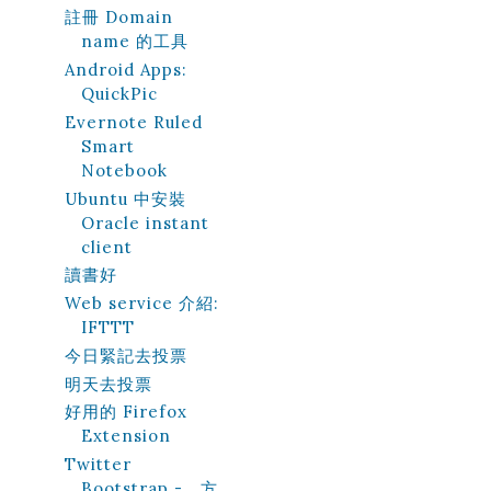
註冊 Domain
name 的工具
Android Apps:
QuickPic
Evernote Ruled
Smart
Notebook
Ubuntu 中安裝
Oracle instant
client
讀書好
Web service 介紹:
IFTTT
今日緊記去投票
明天去投票
好用的 Firefox
Extension
Twitter
Bootstrap - 方