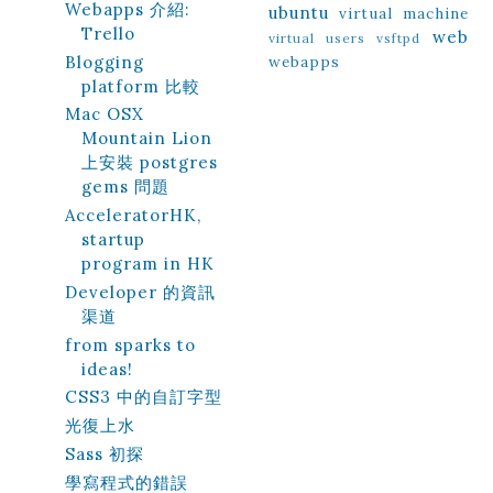
Webapps 介紹:
ubuntu
virtual machine
Trello
web
virtual users
vsftpd
Blogging
webapps
platform 比較
Mac OSX
Mountain Lion
上安裝 postgres
gems 問題
AcceleratorHK,
startup
program in HK
Developer 的資訊
渠道
from sparks to
ideas!
CSS3 中的自訂字型
光復上水
Sass 初探
學寫程式的錯誤