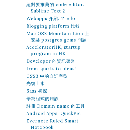
絕對要推薦的 code editor:
Sublime Text 2
Webapps 介紹: Trello
Blogging platform 比較
Mac OSX Mountain Lion 上
安裝 postgres gems 問題
AcceleratorHK, startup
program in HK
Developer 的資訊渠道
from sparks to ideas!
CSS3 中的自訂字型
光復上水
Sass 初探
學寫程式的錯誤
註冊 Domain name 的工具
Android Apps: QuickPic
Evernote Ruled Smart
Notebook