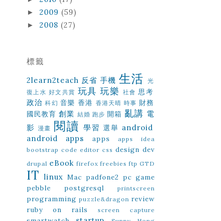
2009
(59)
►
2008
(27)
►
標籤
生活
2learn2teach
反省
手機
光
玩具
玩樂
思考
復上水
好文共賞
社會
政治
音樂
香港
財務
科幻
香港天晴
時事
亂講
創業
電
國民教育
開箱
結婚
跑步
閱讀
影
學習
android
選舉
漫畫
android apps
apps
apps idea
design
dev
bootstrap
code editor
css
eBook
drupal
firefox
freebies
ftp
GTD
IT
linux
Mac
padfone2
pc game
pebble
postgresql
printscreen
programming
review
puzzle&dragon
ruby on rails
screen capture
startup
smartwatch
Sunny Hong