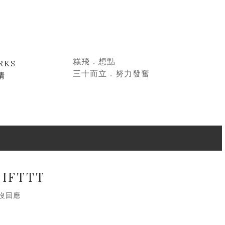
糕飛．想點
RKS
三十而立．努力發奮
晴
 IFTTT
沒回應