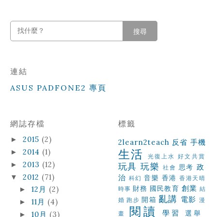
搜尋
連結
ASUS PADFONE2 專頁
網誌存檔
標籤
2015
(2)
►
2learn2teach
反省
手機
生活
2014
(1)
►
光復上水
好文共賞
2013
(12)
►
玩具
玩樂
政
思考
社會
2012
(71)
▼
治
音樂
香港
科幻
香港天晴
創業
財務
國民教育
12月
(2)
►
時事
結
亂講
電影
開箱
婚
跑步
漫
11月
(4)
►
閱讀
學習
選舉
10月
(3)
畫
►