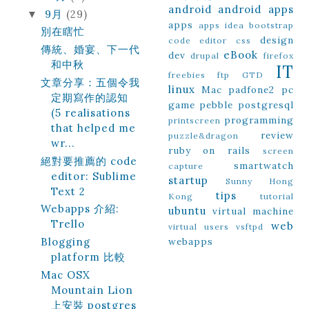
android
android apps
9月
(29)
▼
apps
apps idea
bootstrap
別在瞎忙
design
code editor
css
傳統、婚宴、下一代
eBook
dev
drupal
firefox
和中秋
IT
freebies
ftp
GTD
文章分享：五個令我
linux
Mac
padfone2
pc
定期寫作的認知
game
pebble
postgresql
(5 realisations
programming
printscreen
that helped me
review
puzzle&dragon
wr...
ruby on rails
screen
絕對要推薦的 code
smartwatch
capture
editor: Sublime
startup
Sunny Hong
Text 2
tips
Kong
tutorial
Webapps 介紹:
ubuntu
virtual machine
Trello
web
virtual users
vsftpd
Blogging
webapps
platform 比較
Mac OSX
Mountain Lion
上安裝 postgres